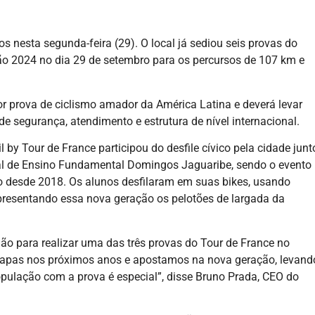
 nesta segunda-feira (29). O local já sediou seis provas do
ção 2024 no dia 29 de setembro para os percursos de 107 km e
 prova de ciclismo amador da América Latina e deverá levar
e segurança, atendimento e estrutura de nível internacional.
l by Tour de France participou do desfile cívico pela cidade junt
al de Ensino Fundamental Domingos Jaguaribe, sendo o evento
 desde 2018. Os alunos desfilaram em suas bikes, usando
representando essa nova geração os pelotões de largada da
o para realizar uma das três provas do Tour de France no
tapas nos próximos anos e apostamos na nova geração, levand
população com a prova é especial”, disse Bruno Prada, CEO do