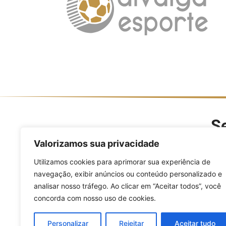
Se
O Divulga Esporte é um po
Valorizamos sua privacidade
modalidades, evento
Utilizamos cookies para aprimorar sua experiência de
navegação, exibir anúncios ou conteúdo personalizado e
analisar nosso tráfego. Ao clicar em “Aceitar todos”, você
concorda com nosso uso de cookies.
Personalizar
Rejeitar
Aceitar tudo