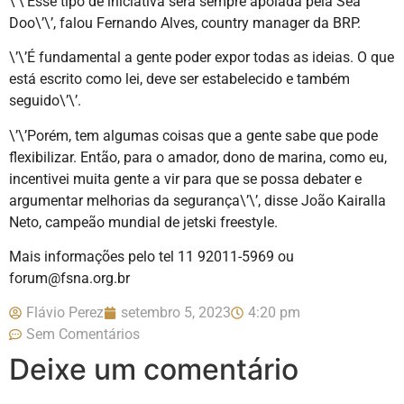
\’\’Esse tipo de iniciativa será sempre apoiada pela Sea
Doo\’\’, falou Fernando Alves, country manager da BRP.
\’\’É fundamental a gente poder expor todas as ideias. O que
está escrito como lei, deve ser estabelecido e também
seguido\’\’.
\’\’Porém, tem algumas coisas que a gente sabe que pode
flexibilizar. Então, para o amador, dono de marina, como eu,
incentivei muita gente a vir para que se possa debater e
argumentar melhorias da segurança\’\’, disse João Kairalla
Neto, campeão mundial de jetski freestyle.
Mais informações pelo tel 11 92011-5969 ou
forum@fsna.org.br
Flávio Perez
setembro 5, 2023
4:20 pm
Sem Comentários
Deixe um comentário