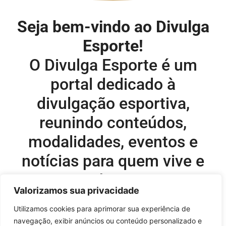
Seja bem-vindo ao Divulga
Esporte!
O Divulga Esporte é um
portal dedicado à
divulgação esportiva,
reunindo conteúdos,
modalidades, eventos e
notícias para quem vive e
acompanha o esporte.
Valorizamos sua privacidade
Editor-chefe e comercial do site:
Utilizamos cookies para aprimorar sua experiência de
navegação, exibir anúncios ou conteúdo personalizado e
Flavio Perez –
flavio@onboardsports.net