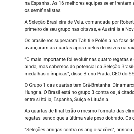
na Espanha. As 16 melhores equipes se enfrentam a 
os semifinalistas.
A Seleção Brasileira de Vela, comandada por Robert 
primeiro de seu grupo nas oitavas, e Austrália e No
Os brasileiros superaram Tahiti e Polônia na fase de
avançaram às quartas após duelos decisivos na raia
”O mais importante foi evoluir nas quatro regatas e 
ainda, mas sabemos do potencial da Seleção Brasile
medalhas olímpicas”, disse Bruno Prada, CEO do SS
O Grupo 1 das quartas tem Grã-Bretanha, Dinamarca
Hungria. O Brasil está no grupo 3 contra os já cita
entre si Itália, Espanha, Suíça e Lituânia.
As quartas-de-final terão o mesmo formato das elim
regatas, sendo que a última vale peso dobrado. O
”Seleções amigas contra os anglo-saxões”, brincou 