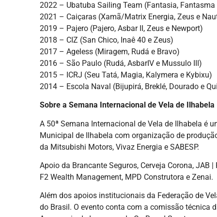
2022 – Ubatuba Sailing Team (Fantasia, Fantasma 
2021 – Caiçaras (Xamã/Matrix Energia, Zeus e Naut
2019 – Pajero (Pajero, Asbar II, Zeus e Newport)
2018 – CIZ (San Chico, Inaê 40 e Zeus)
2017 – Ageless (Miragem, Rudá e Bravo)
2016 – São Paulo (Rudá, AsbarIV e Mussulo III)
2015 – ICRJ (Seu Tatá, Magia, Kalymera e Kybixu)
2014 – Escola Naval (Bijupirá, Breklé, Dourado e Q
Sobre a Semana Internacional de Vela de Ilhabela
A 50ª Semana Internacional de Vela de Ilhabela é um
Municipal de Ilhabela com organização de produção
da Mitsubishi Motors, Vivaz Energia e SABESP.
Apoio da Brancante Seguros, Cerveja Corona, JAB | 
F2 Wealth Management, MPD Construtora e Zenai.
Além dos apoios institucionais da Federação de Ve
do Brasil. O evento conta com a comissão técnica d