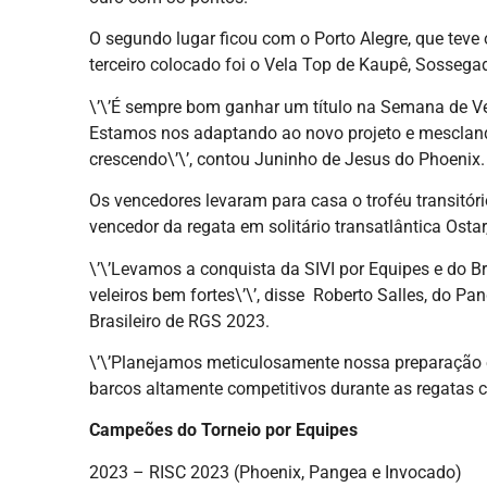
O segundo lugar ficou com o Porto Alegre, que tev
terceiro colocado foi o Vela Top de Kaupê, Sossega
\’\’É sempre bom ganhar um título na Semana de Ve
Estamos nos adaptando ao novo projeto e mescland
crescendo\’\’, contou Juninho de Jesus do Phoenix.
Os vencedores levaram para casa o troféu transitóri
vencedor da regata em solitário transatlântica Osta
\’\’Levamos a conquista da SIVI por Equipes e do B
veleiros bem fortes\’\’, disse Roberto Salles, do 
Brasileiro de RGS 2023.
\’\’Planejamos meticulosamente nossa preparação
barcos altamente competitivos durante as regatas co
Campeões do Torneio por Equipes
2023 – RISC 2023 (Phoenix, Pangea e Invocado)