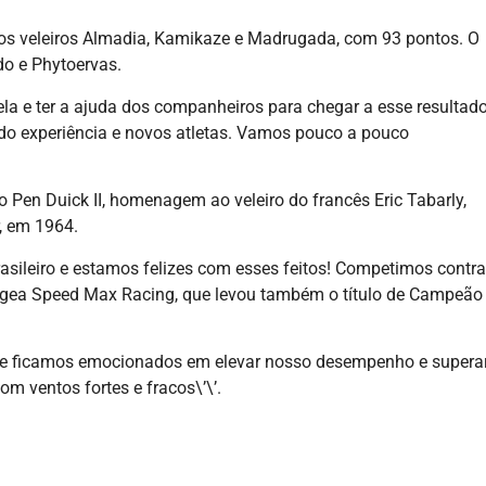
e os veleiros Almadia, Kamikaze e Madrugada, com 93 pontos. O
do e Phytoervas.
la e ter a ajuda dos companheiros para chegar a esse resultado
o experiência e novos atletas. Vamos pouco a pouco
o Pen Duick II, homenagem ao veleiro do francês Eric Tabarly,
r, em 1964.
rasileiro e estamos felizes com esses feitos! Competimos contra
Pangea Speed Max Racing, que levou também o título de Campeão
 e ficamos emocionados em elevar nosso desempenho e supera
m ventos fortes e fracos\’\’.