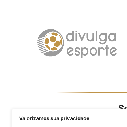
Se
O Divulga Esporte é um po
Valorizamos sua privacidade