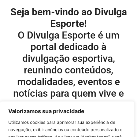
Seja bem-vindo ao Divulga
Esporte!
O Divulga Esporte é um
portal dedicado à
divulgação esportiva,
reunindo conteúdos,
modalidades, eventos e
notícias para quem vive e
acompanha o esporte.
Valorizamos sua privacidade
Editor-chefe e comercial do site:
Utilizamos cookies para aprimorar sua experiência de
navegação, exibir anúncios ou conteúdo personalizado e
Flavio Perez –
flavio@onboardsports.net
analisar nosso tráfego. Ao clicar em “Aceitar todos”, você