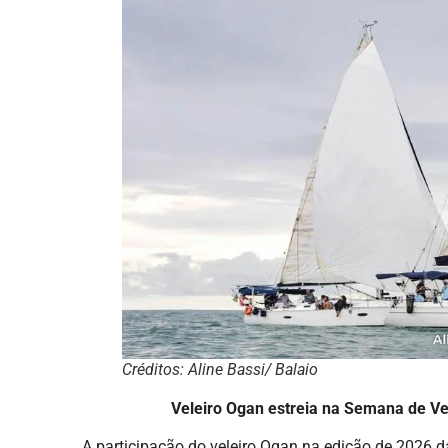
Créditos: Aline Bassi/ Balaio
Veleiro Ogan estreia na Semana de V
A participação do veleiro Ogan na edição de 2026 d