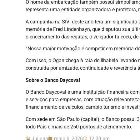
O nome da embarcação também possui simbolismo. 
representa uma entidade organizadora e protetora,
A campanha na SIVI deste ano terá um significado a
memória de Fred Lindenhayn, que disputou sua úl
o encerramento das regatas, o velejador faleceu, de
“Nossa maior motivação é competir em memória do
Com isso, o Ogan chega à raia de Ilhabela levando
construída por amizade, continuidade e reverência à h
Sobre o Banco Daycoval
O Banco Daycoval é uma Instituição financeira com 
e serviços para empresas, com atuação relevante t
financiamento de veículos, câmbio turismo e invest
Com sede em São Paulo (capital), o Banco possui 3.
todo País e mais de 250 pontos de atendimento.
Juliana
maio 6, 2026
12:39 pm