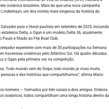
 vela oceânica brasileira. Mais do que uma nova campanha
d Lindenhayn, um dos nomes mais longevos da história do
Salvador para o litoral paulista em setembro de 2025, iniciand
 estaleiros Delta, o Ogan é um modelo Delta 36, atualmente
Paulo e filiado ao Flip Boat Club.
elejador experiente com mais de 30 participações na Semana
a em travessias oceânicas pelo Atlântico Sul. Há quatro décadas
duz o Ogan pela primeira vez na competição.
os. Todo mundo vem do Snipe, todo mundo já viveu muita
 pessoas e das histórias que compartilhamos”, afirma Mario
cinco homens — formados por três casais e dois amigos. Embora
os oceânicos, todos compartilham uma longa história dentro d