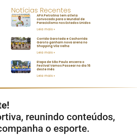
Notícias Recentes
APA Petrolina tem atleta
convocado para o Mundial de
Paraciclismo nos Estados Unidos
Leia mais »
Corrida Garotada e Cachorrida
Garoto ganham nova arena no
Shopping Vila Velha
Leia mais »
Etapa de São Paulo encerra o
Festival Vamos Passear no dia 16
deste mês
Leia mais »
te!
rtiva, reunindo conteúdos,
acompanha o esporte.