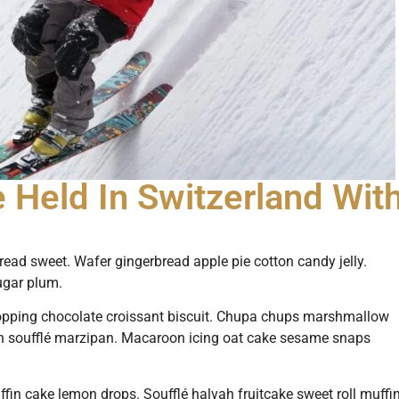
Held In Switzerland Wit
ead sweet. Wafer gingerbread apple pie cotton candy jelly.
sugar plum.
topping chocolate croissant biscuit. Chupa chups marshmallow
h soufflé marzipan. Macaroon icing oat cake sesame snaps
fin cake lemon drops. Soufflé halvah fruitcake sweet roll muffin