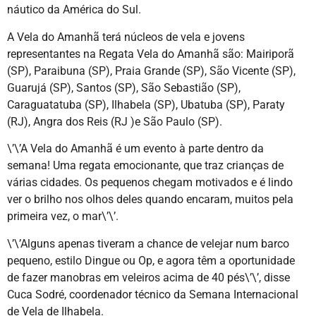
náutico da América do Sul.
A Vela do Amanhã terá núcleos de vela e jovens
representantes na Regata Vela do Amanhã são: Mairiporã
(SP), Paraibuna (SP), Praia Grande (SP), São Vicente (SP),
Guarujá (SP), Santos (SP), São Sebastião (SP),
Caraguatatuba (SP), Ilhabela (SP), Ubatuba (SP), Paraty
(RJ), Angra dos Reis (RJ )e São Paulo (SP).
\’\’A Vela do Amanhã é um evento à parte dentro da
semana! Uma regata emocionante, que traz crianças de
várias cidades. Os pequenos chegam motivados e é lindo
ver o brilho nos olhos deles quando encaram, muitos pela
primeira vez, o mar\’\’.
\’\’Alguns apenas tiveram a chance de velejar num barco
pequeno, estilo Dingue ou Op, e agora têm a oportunidade
de fazer manobras em veleiros acima de 40 pés\’\’, disse
Cuca Sodré, coordenador técnico da Semana Internacional
de Vela de Ilhabela.