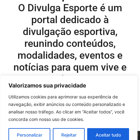
O Divulga Esporte é um
portal dedicado à
divulgação esportiva,
reunindo conteúdos,
modalidades, eventos e
notícias para quem vive e
acompanha o esporte.
Valorizamos sua privacidade
Editor-chefe e comercial do site:
Utilizamos cookies para aprimorar sua experiência de
navegação, exibir anúncios ou conteúdo personalizado e
Flavio Perez –
flavio@onboardsports.net
analisar nosso tráfego. Ao clicar em “Aceitar todos”, você
+55 11 99949-8035
concorda com nosso uso de cookies.
Sobre as Águas - © 2025 - Todos os direitos reservados |
Políticas
Personalizar
Rejeitar
Aceitar tudo