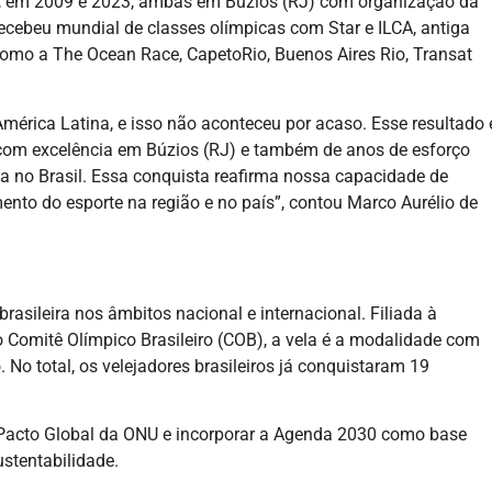
e, em 2009 e 2023, ambas em Búzios (RJ) com organização da
recebeu mundial de classes olímpicas com Star e ILCA, antiga
como a The Ocean Race, CapetoRio, Buenos Aires Rio, Transat
América Latina, e isso não aconteceu por acaso. Esse resultado 
com excelência em Búzios (RJ) e também de anos de esforço
la no Brasil. Essa conquista reafirma nossa capacidade de
ento do esporte na região e no país”, contou Marco Aurélio de
brasileira nos âmbitos nacional e internacional. Filiada à
o Comitê Olímpico Brasileiro (COB), a vela é a modalidade com
 No total, os velejadores brasileiros já conquistaram 19
do Pacto Global da ONU e incorporar a Agenda 2030 como base
stentabilidade.