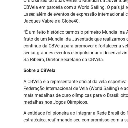
O Brasil sediou duas vezes o Mundial da Juventud
CBVela em parceria com a World Sailing. O país já 
Laser, além de eventos de expressão internacional 
Jacques Vabre e a Globe40.
“É um feito histórico termos o primeiro Mundial na 
fruto de um Mundial da Juventude que realizamos 
contínuo da CBVela para promover e fortalecer a ve
sediar grandes eventos e impulsionar o desenvolvim
Sá Ribeiro, Diretor Secretário da CBVela.
Sobre a CBVela
A CBVela é a representante oficial da vela esportiva 
Federação Internacional de Vela (World Sailing) e a
mais medalhas de ouro olímpicas para o Brasil: oito.
medalhas nos Jogos Olímpicos.
A entidade foi pioneira ao integrar a Rede Brasil 
estratégica, reafirmando seu compromisso com a su