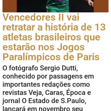
Vencedores II vai
retratar a história de 13
atletas brasileiros que
estarão nos Jogos
Paralímpicos de Paris
O fotógrafo Sergio Dutti,
conhecido por passagens em
importantes redações como
revistas Veja, Caras, Época e
jornal O Estado de S.Paulo,
lançará em novembro seu