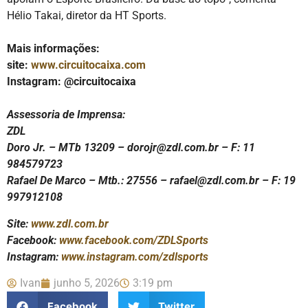
Hélio Takai, diretor da HT Sports.
Mais informações:
site:
www.circuitocaixa.com
Instagram: @circuitocaixa
Assessoria de Imprensa:
ZDL
Doro Jr. – MTb 13209 – dorojr@zdl.com.br – F: 11
984579723
Rafael De Marco – Mtb.: 27556 – rafael@zdl.com.br – F: 19
997912108
Site:
www.zdl.com.br
Facebook:
www.facebook.com/ZDLSports
Instagram:
www.instagram.com/zdlsports
Ivan
junho 5, 2026
3:19 pm
Facebook
Twitter