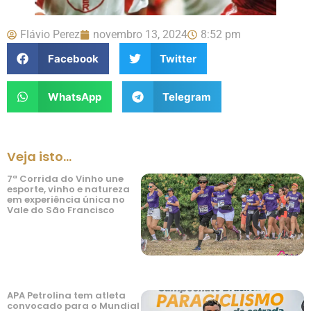
Flávio Perez
novembro 13, 2024
8:52 pm
Facebook
Twitter
WhatsApp
Telegram
Veja isto...
7ª Corrida do Vinho une
esporte, vinho e natureza
em experiência única no
Vale do São Francisco
APA Petrolina tem atleta
convocado para o Mundial