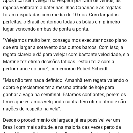
Após ficar sem velejar na véspera por falta de ventos, as
rajadas voltaram a bater nas Ilhas Canárias e as regatas
foram disputadas com média de 10 nós. Com largadas
perfeitas, o Brasil contornou todas as bóias em primeiro
lugar, vencendo ambas de ponta a ponta.
”Velejamos muito bem, conseguimos executar nosso plano
que era largar a sotavento dos outros barcos. Com isso, a
regata clareia e dá para velejar com bastante velocidade, e a
Martine fez ótima decisões táticas…estou feliz com a
performance do time”, comemorou Robert Scheidt.
”Mas não tem nada definido! Amanhã tem regata valendo o
dobro e precisamos ter a mesma atitude de hoje para
ganhar a vaga na semifinal. Estamos confiantes, porém os
times que estamos velejando contra têm ótimo ritmo e são
nações de respeito na vela”.
Desde o procedimento de largada já era possível ver um
Brasil com mais atitude, e na maioria das vezes perto da