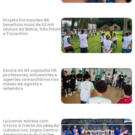
Projeto Formações IEE
beneficia mais de 33 mil
alunos da Bahia, São Paulo
e Tocantins
Escola do IEE capacita 115
professores, estudantes e
agentes comunitários nos
meses de agosto e
setembro
Luizomar estreia com
vitória à frente da seleção
cubana nos Jogos Centro-
Americanos e do Caribe