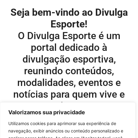
Seja bem-vindo ao Divulga
Esporte!
O Divulga Esporte é um
portal dedicado à
divulgação esportiva,
reunindo conteúdos,
modalidades, eventos e
notícias para quem vive e
acompanha o esporte.
Valorizamos sua privacidade
Editor-chefe e comercial do site:
Utilizamos cookies para aprimorar sua experiência de
navegação, exibir anúncios ou conteúdo personalizado e
Flavio Perez –
flavio@onboardsports.net