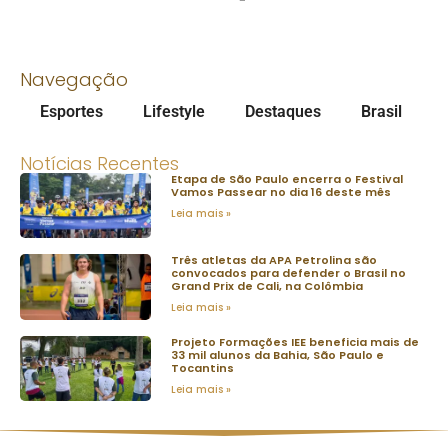
Navegação
Esportes
Lifestyle
Destaques
Brasil
Notícias Recentes
Etapa de São Paulo encerra o Festival
Vamos Passear no dia 16 deste mês
Leia mais »
Três atletas da APA Petrolina são
convocados para defender o Brasil no
Grand Prix de Cali, na Colômbia
Leia mais »
Projeto Formações IEE beneficia mais de
33 mil alunos da Bahia, São Paulo e
Tocantins
Leia mais »