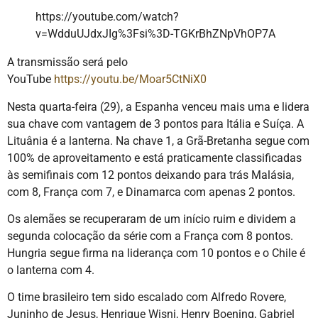
https://youtube.com/watch?
v=WdduUJdxJIg%3Fsi%3D-TGKrBhZNpVhOP7A
A transmissão será pelo
YouTube
https://youtu.be/Moar5CtNiX0
Nesta quarta-feira (29), a Espanha venceu mais uma e lidera
sua chave com vantagem de 3 pontos para Itália e Suíça. A
Lituânia é a lanterna. Na chave 1, a Grã-Bretanha segue com
100% de aproveitamento e está praticamente classificadas
às semifinais com 12 pontos deixando para trás Malásia,
com 8, França com 7, e Dinamarca com apenas 2 pontos.
Os alemães se recuperaram de um início ruim e dividem a
segunda colocação da série com a França com 8 pontos.
Hungria segue firma na liderança com 10 pontos e o Chile é
o lanterna com 4.
O time brasileiro tem sido escalado com Alfredo Rovere,
Juninho de Jesus, Henrique Wisni, Henry Boening, Gabriel