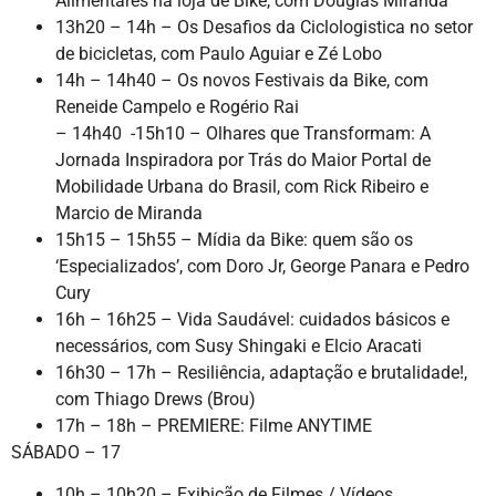
Alimentares na loja de Bike, com Douglas Miranda
13h20 – 14h – Os Desafios da Ciclologistica no setor
de bicicletas, com Paulo Aguiar e Zé Lobo
14h – 14h40 – Os novos Festivais da Bike, com
Reneide Campelo e Rogério Rai
– 14h40 -15h10 – Olhares que Transformam: A
Jornada Inspiradora por Trás do Maior Portal de
Mobilidade Urbana do Brasil, com Rick Ribeiro e
Marcio de Miranda
15h15 – 15h55 – Mídia da Bike: quem são os
‘Especializados’, com Doro Jr, George Panara e Pedro
Cury
16h – 16h25 – Vida Saudável: cuidados básicos e
necessários, com Susy Shingaki e Elcio Aracati
16h30 – 17h – Resiliência, adaptação e brutalidade!,
com Thiago Drews (Brou)
17h – 18h – PREMIERE: Filme ANYTIME
SÁBADO – 17
10h – 10h20 – Exibição de Filmes / Vídeos