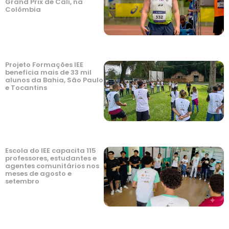
Grand Prix de Cali, na
Colômbia
Projeto Formações IEE
beneficia mais de 33 mil
alunos da Bahia, São Paulo
e Tocantins
Escola do IEE capacita 115
professores, estudantes e
agentes comunitários nos
meses de agosto e
setembro