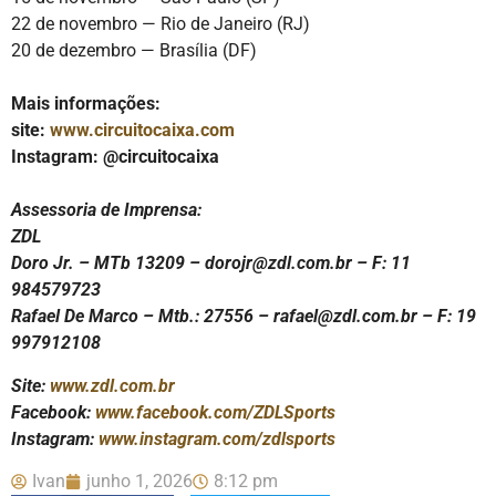
22 de novembro — Rio de Janeiro (RJ)
20 de dezembro — Brasília (DF)
Mais informações:
site:
www.circuitocaixa.com
Instagram: @circuitocaixa
Assessoria de Imprensa:
ZDL
Doro Jr. – MTb 13209 – dorojr@zdl.com.br – F: 11
984579723
Rafael De Marco – Mtb.: 27556 – rafael@zdl.com.br – F: 19
997912108
Site:
www.zdl.com.br
Facebook:
www.facebook.com/ZDLSports
Instagram:
www.instagram.com/zdlsports
Ivan
junho 1, 2026
8:12 pm