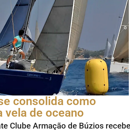
 se consolida como
a vela de oceano
Iate Clube Armação de Búzios receb