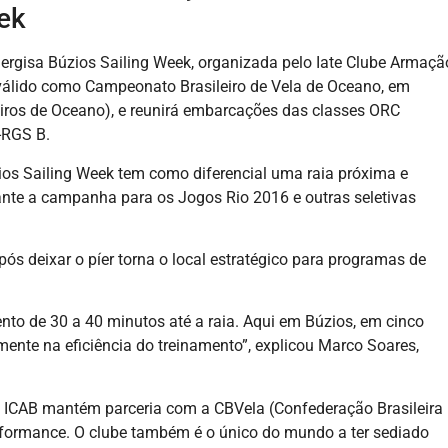
ek
ergisa Búzios Sailing Week, organizada pelo Iate Clube Armaçã
á válido como Campeonato Brasileiro de Vela de Oceano, em
eiros de Oceano), e reunirá embarcações das classes ORC
-RGS B.
ios Sailing Week tem como diferencial uma raia próxima e
rante a campanha para os Jogos Rio 2016 e outras seletivas
pós deixar o píer torna o local estratégico para programas de
ento de 30 a 40 minutos até a raia. Aqui em Búzios, em cinco
mente na eficiência do treinamento”, explicou Marco Soares,
 o ICAB mantém parceria com a CBVela (Confederação Brasileira
erformance. O clube também é o único do mundo a ter sediado