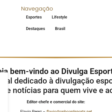
Navegação
Esportes
Lifestyle
Destaques
Brasil
ja bem-vindo ao Divulga Espor
rtal dedicado à divulgação espo
s e notícias para quem vive e 
Editor-chefe e comercial do site:
Flavio Perez –
flavio@onboardsports.net