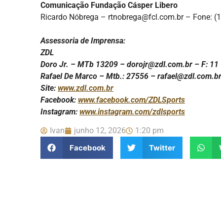
Comunicação Fundação Cásper Libero
Ricardo Nóbrega – rtnobrega@fcl.com.br – Fone: (
Assessoria de Imprensa:
ZDL
Doro Jr. – MTb 13209 – dorojr@zdl.com.br – F: 1
Rafael De Marco – Mtb.: 27556 – rafael@zdl.com.b
Site:
www.zdl.com.br
Facebook:
www.facebook.com/ZDLSports
Instagram:
www.instagram.com/zdlsports
Ivan
junho 12, 2026
1:20 pm
Facebook
Twitter