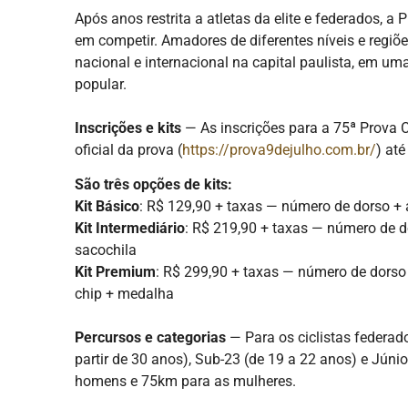
Após anos restrita a atletas da elite e federados, a 
em competir. Amadores de diferentes níveis e regiõ
nacional e internacional na capital paulista, em u
popular.
Inscrições e kits
— As inscrições para a 75ª Prova Ci
oficial da prova (
https://prova9dejulho.com.br/
) at
São três opções de kits:
Kit Básico
: R$ 129,90 + taxas — número de dorso + 
Kit Intermediário
: R$ 219,90 + taxas — número de d
sacochila
Kit Premium
: R$ 299,90 + taxas — número de dorso 
chip + medalha
Percursos e categorias
— Para os ciclistas federado
partir de 30 anos), Sub-23 (de 19 a 22 anos) e Júni
homens e 75km para as mulheres.