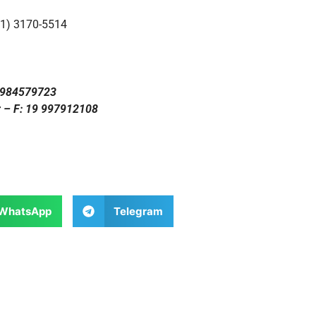
11) 3170-5514
1 984579723
r – F: 19 997912108
WhatsApp
Telegram