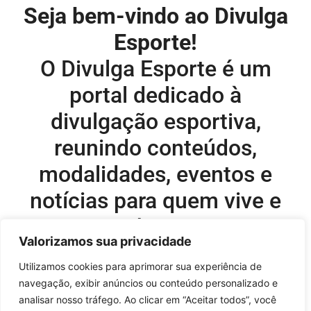
Seja bem-vindo ao Divulga
Esporte!
O Divulga Esporte é um
portal dedicado à
divulgação esportiva,
reunindo conteúdos,
modalidades, eventos e
notícias para quem vive e
acompanha o esporte.
Valorizamos sua privacidade
Editor-chefe e comercial do site:
Utilizamos cookies para aprimorar sua experiência de
navegação, exibir anúncios ou conteúdo personalizado e
Flavio Perez –
flavio@onboardsports.net
analisar nosso tráfego. Ao clicar em “Aceitar todos”, você
+55 11 99949-8035