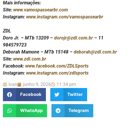
Mais informações:
Site:
www.vamospassearbr.com
Instagram:
www.instagram.com/vamospassearbr
ZDL
Doro Jr. – MTb 13209 –
dorojr@zdl.com.br
– 11
984579723
Deborah Mamone – MTb 15148 –
deborah@zdl.com.br
Site:
www.zdl.com.br
Facebook:
www.facebook.com/ZDLSports
Instagram:
www.instagram.com/zdlsports
Ivan
junho 9, 2026
11:34 pm
Facebook
Twitter
WhatsApp
Telegram