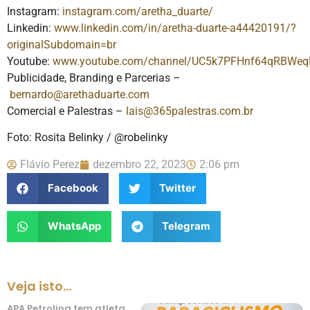
Instagram:
instagram.com/aretha_duarte/
Linkedin:
www.linkedin.com/in/aretha-duarte-a44420191/?
originalSubdomain=br
Youtube:
www.youtube.com/channel/UC5k7PFHnf64qRBWeq
Publicidade, Branding e Parcerias –
bernardo@arethaduarte.com
Comercial e Palestras –
lais@365palestras.com.br
Foto: Rosita Belinky / @robelinky
Flávio Perez
dezembro 22, 2023
2:06 pm
Facebook
Twitter
WhatsApp
Telegram
Veja isto...
APA Petrolina tem atleta