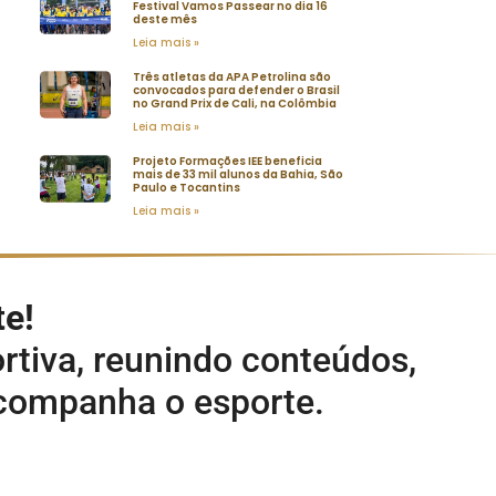
Festival Vamos Passear no dia 16
deste mês
Leia mais »
Três atletas da APA Petrolina são
convocados para defender o Brasil
no Grand Prix de Cali, na Colômbia
Leia mais »
Projeto Formações IEE beneficia
mais de 33 mil alunos da Bahia, São
Paulo e Tocantins
Leia mais »
te!
rtiva, reunindo conteúdos,
acompanha o esporte.