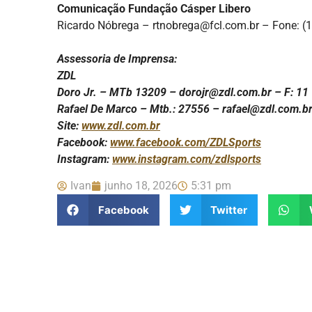
Comunicação Fundação Cásper Libero
Ricardo Nóbrega – rtnobrega@fcl.com.br – Fone: (
Assessoria de Imprensa:
ZDL
Doro Jr. – MTb 13209 – dorojr@zdl.com.br – F: 1
Rafael De Marco – Mtb.: 27556 – rafael@zdl.com.b
Site:
www.zdl.com.br
Facebook:
www.facebook.com/ZDLSports
Instagram:
www.instagram.com/zdlsports
Ivan
junho 18, 2026
5:31 pm
Facebook
Twitter