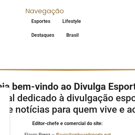
Navegação
Esportes
Lifestyle
Destaques
Brasil
ja bem-vindo ao Divulga Espor
rtal dedicado à divulgação espo
s e notícias para quem vive e 
Editor-chefe e comercial do site:
Flavio Perez –
flavio@onboardsports.net