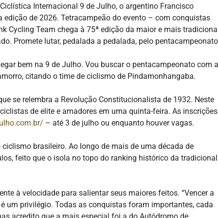
iclística Internacional 9 de Julho, o argentino Francisco
a edição de 2026. Tetracampeão do evento – com conquistas
nk Cycling Team chega à 75ª edição da maior e mais tradiciona
ado. Promete lutar, pedalada a pedalada, pelo pentacampeonato
chegar bem na 9 de Julho. Vou buscar o pentacampeonato com 
amorro, citando o time de ciclismo de Pindamonhangaba.
 que se relembra a Revolução Constitucionalista de 1932. Neste
ciclistas de elite e amadores em uma quinta-feira. As inscrições
julho.com.br/
– até 3 de julho ou enquanto houver vagas.
o ciclismo brasileiro. Ao longo de mais de uma década de
os, feito que o isola no topo do ranking histórico da tradicional
ente à velocidade para salientar seus maiores feitos. “Vencer a
s é um privilégio. Todas as conquistas foram importantes, cada
as acredito que a mais especial foi a do Autódromo de