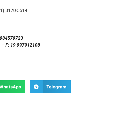
11) 3170-5514
1 984579723
r – F: 19 997912108
WhatsApp
Telegram