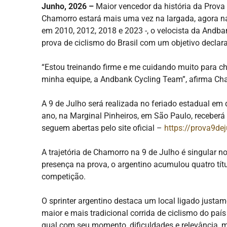
Junho, 2026 –
Maior vencedor da história da Prova C
Chamorro estará mais uma vez na largada, agora n
em 2010, 2012, 2018 e 2023 -, o velocista da Andba
prova de ciclismo do Brasil com um objetivo declar
“Estou treinando firme e me cuidando muito para 
minha equipe, a Andbank Cycling Team”, afirma Ch
A 9 de Julho será realizada no feriado estadual em
ano, na Marginal Pinheiros, em São Paulo, receberá 
seguem abertas pelo site oficial –
https://prova9de
A trajetória de Chamorro na 9 de Julho é singular n
presença na prova, o argentino acumulou quatro títul
competição.
O sprinter argentino destaca um local ligado justam
maior e mais tradicional corrida de ciclismo do paí
qual com seu momento, dificuldades e relevância, m