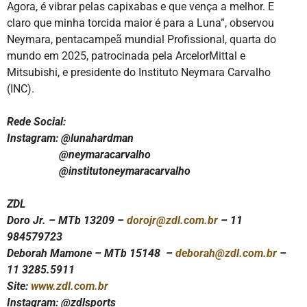
Agora, é vibrar pelas capixabas e que vença a melhor. E
claro que minha torcida maior é para a Luna”, observou
Neymara, pentacampeã mundial Profissional, quarta do
mundo em 2025, patrocinada pela ArcelorMittal e
Mitsubishi, e presidente do Instituto Neymara Carvalho
(INC).
Rede Social:
Instagram: @lunahardman
@neymaracarvalho
@institutoneymaracarvalho
ZDL
Doro Jr. – MTb 13209 –
dorojr@zdl.com.br
– 11
984579723
Deborah Mamone – MTb 15148 –
deborah@zdl.com.br
–
11 3285.5911
Site:
www.zdl.com.br
Instagram: @zdlsports