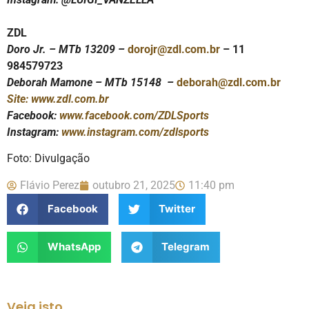
ZDL
Doro Jr. – MTb 13209 –
dorojr@zdl.com.br
– 11
984579723
Deborah Mamone – MTb 15148 –
deborah@zdl.com.br
Site: www.zdl.com.br
Facebook:
www.facebook.com/ZDLSports
Instagram:
www.instagram.com/zdlsports
Foto: Divulgação
Flávio Perez
outubro 21, 2025
11:40 pm
Facebook
Twitter
WhatsApp
Telegram
Veja isto...