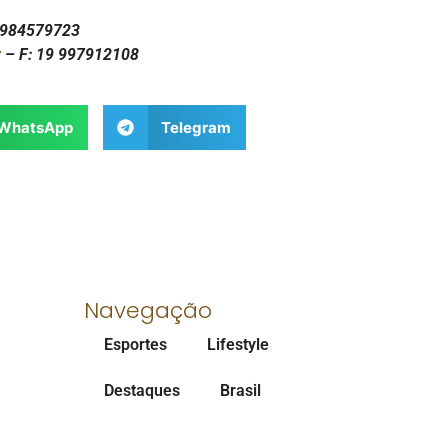
1 984579723
r
– F: 19 997912108
WhatsApp
Telegram
Navegação
Esportes
Lifestyle
Destaques
Brasil