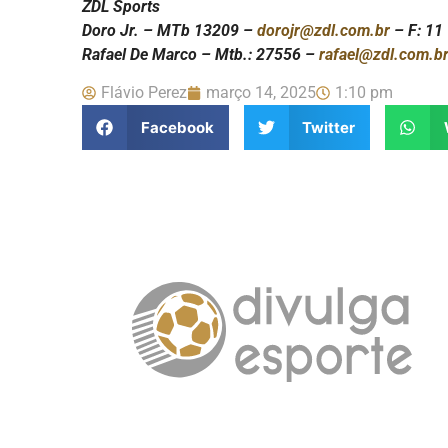
ZDL Sports
Doro Jr. – MTb 13209 –
dorojr@zdl.com.br
– F: 1
Rafael De Marco – Mtb.: 27556 –
rafael@zdl.com.b
Flávio Perez
março 14, 2025
1:10 pm
Facebook
Twitter