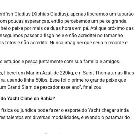
dfish Gladius (Xiphias Gladius), apenas liberamos um tubarão
va com poucas esperanças, então percebemos um peixe grande.
alhei o peixe por mais de duas horas em pé. Até que próximo das
nseguimos passar a fisga nele e não acreditei no tamanho
s fotos e não acredito. Nunca imaginei que seria o recorde e
s estudos e pesca juntamente com sua família e amigos.
, liberei um Marlim Azul, de 220kg, em Saint Thomas, nas Ilhas
a, usando linha 50lbs. Esse foi o primeiro grande peixe que
 um Grand Slam de pescador esse ano”, finalizou.
 do Yacht Clube da Bahia?
 física ou jurídica pode fazer o esporte do Yacht chegar ainda
res talentos em diversas modalidades, elevando o patamar do