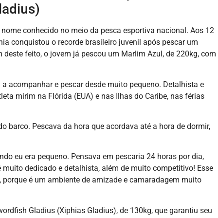
ladius)
nome conhecido no meio da pesca esportiva nacional. Aos 12
ia conquistou o recorde brasileiro juvenil após pescar um
m deste feito, o jovem já pescou um Marlim Azul, de 220kg, com
 a acompanhar e pescar desde muito pequeno. Detalhista e
leta mirim na Flórida (EUA) e nas Ilhas do Caribe, nas férias
do barco. Pescava da hora que acordava até a hora de dormir,
ando eu era pequeno. Pensava em pescaria 24 horas por dia,
é muito dedicado e detalhista, além de muito competitivo! Esse
es, porque é um ambiente de amizade e camaradagem muito
ordfish Gladius (Xiphias Gladius), de 130kg, que garantiu seu