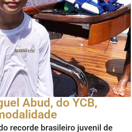
uel Abud, do YCB,
 modalidade
do recorde brasileiro juvenil de