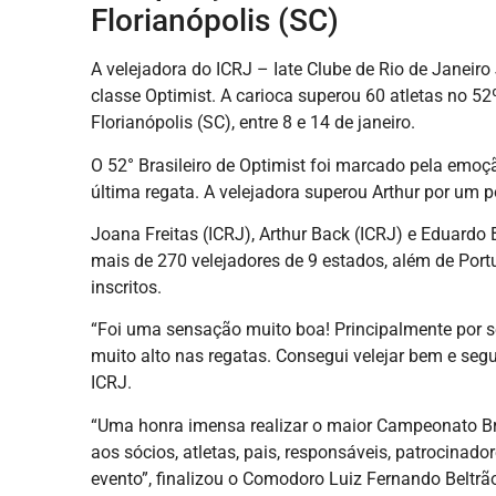
Florianópolis (SC)
A velejadora do ICRJ – Iate Clube de Rio de Janeir
classe Optimist. A carioca superou 60 atletas no 52º 
Florianópolis (SC), entre 8 e 14 de janeiro.
O 52° Brasileiro de Optimist foi marcado pela emoçã
última regata. A velejadora superou Arthur por um p
Joana Freitas (ICRJ), Arthur Back (ICRJ) e Eduard
mais de 270 velejadores de 9 estados, além de Port
inscritos.
“Foi uma sensação muito boa! Principalmente por ser
muito alto nas regatas. Consegui velejar bem e seguir
ICRJ.
“Uma honra imensa realizar o maior Campeonato Br
aos sócios, atletas, pais, responsáveis, patrocinad
evento”, finalizou o Comodoro Luiz Fernando Beltrã