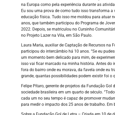
na Europa como pela experiência durante as ativida
Eu sou uma prova de como tudo isso transforma a v
educação física. Tudo isso me moldou para atuar n
anos, que também participou do Programa de Joven
2022. Depois, se matriculou no Cursinho Comunitári
no Projeto Lazer na Vila, em São Paulo.
Laura Maria, auxiliar de Captação de Recursos na F
participou do intercâmbio há 10 anos. “Se eu pudes
um momento bem delicado para mim, de experimenta
isso vai ficar marcado na minha história. Antes do
fora do bairro onde eu morava, da favela onde eu tr
grande, quantas possibilidades podem existir foi o 
Felipe Pítaro, gerente de projetos da Fundação Gol 
sociedade brasileira em um quarto de século. “Tod
cada um no seu tempo é capaz de promover mudança
para medir o impacto dos 25 anos de trabalho. Em b
Sobre a Fundação Gol de Letra – Criada em 10 de d