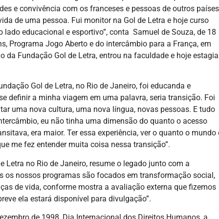
des e convivência com os franceses e pessoas de outros países
ida de uma pessoa. Fui monitor na Gol de Letra e hoje curso
o lado educacional e esportivo”, conta Samuel de Souza, de 18
s, Programa Jogo Aberto e do intercâmbio para a França, em
o da Fundação Gol de Letra, entrou na faculdade e hoje estagia
undação Gol de Letra, no Rio de Janeiro, foi educanda e
se definir a minha viagem em uma palavra, seria transição. Foi
r uma nova cultura, uma nova língua, novas pessoas. E tudo
 intercâmbio, eu não tinha uma dimensão do quanto o acesso
ansitava, era maior. Ter essa experiência, ver o quanto o mundo 
que me fez entender muita coisa nessa transição”.
de Letra no Rio de Janeiro, resume o legado junto com a
os os nossos programas são focados em transformação social,
s de vida, conforme mostra a avaliação externa que fizemos
reve ela estará disponível para divulgação”.
ezembro de 1998, Dia Internacional dos Direitos Humanos, a