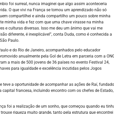
mbio foi surreal, nunca imaginei que algo assim aconteceria
ida. O que vivi na França se tornou um aprendizado não só
em compartilhei e ainda compartilho um pouco sobre minha
te minha vida e fez com que uma chave virasse na minha
res e culturas diversas. Isso me deu um ânimo que vai me
são diferente, é inexplicável”, conta Duda, como é conhecida a
 São Paulo.
Paulo e do Rio de Janeiro, acompanhados pelo educador
 promovido anualmente pela Gol de Letra em parceria com a ON
niram a mais de 500 jovens de 36 países no evento Festival 24,
chaves para igualdade e excelência incutidas pelos Jogos
da e teve a oportunidade de acompanhar as ações de Raí, fundado
 capital francesa, incluindo encontro com os chefes de Estado,
nça foi a realização de um sonho, que começou quando eu tinh
 trouxe riqueza muito grande, tanto pela estrutura que encontrei