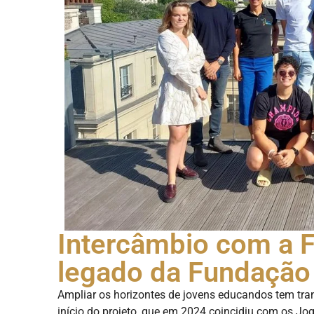
Intercâmbio com a F
legado da Fundação 
Ampliar os horizontes de jovens educandos tem tr
início do projeto, que em 2024 coincidiu com os Jo