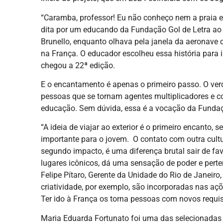
“Caramba, professor! Eu não conheço nem a praia e 
dita por um educando da Fundação Gol de Letra ao
Brunello, enquanto olhava pela janela da aeronave
na França. O educador escolheu essa história para
chegou a 22ª edição.
E o encantamento é apenas o primeiro passo. O ver
pessoas que se tornam agentes multiplicadores e c
educação. Sem dúvida, essa é a vocação da Fundaç
“A ideia de viajar ao exterior é o primeiro encanto
importante para o jovem. O contato com outra cultu
segundo impacto, é uma diferença brutal sair de fave
lugares icônicos, dá uma sensação de poder e pert
Felipe Pítaro, Gerente da Unidade do Rio de Janeiro
criatividade, por exemplo, são incorporadas nas açõ
Ter ido à França os torna pessoas com novos requisi
Maria Eduarda Fortunato foi uma das selecionadas p