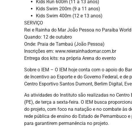
Kids Run 600m (11 a 13 anos)
Kids Swim 200m (9 a 11 anos)
Kids Swim 400m (12 e 13 anos)
SERVIÇO
Rei e Rainha do Mar João Pessoa no Paraíba Wor
Quando: 12 de outubro
Onde: Praia de Tambaú (João Pessoa)
Inscrições em: www.reierainhadomar.com.br
Entrega dos kits: na própria Arena do evento
Sobre o IEM – O IEM hoje conta com o apoio do Ban
de Incentivo ao Esporte e do Governo Federal, e de 
Centro Esportivo Santos Dumont, Berlim Digital, Ev
As atividades do Instituto são realizadas no Centr
(PE), de terça a sexta-feira. O IEM busca proporcio
do projeto, com foco na natação e no combate às de
rede pública de ensino do Estado de Pernambuco e 
para garantirem permanência no projeto.