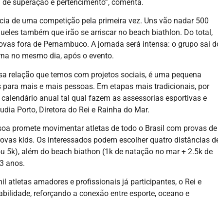
a de superação e pertencimento”, comenta.
ência de uma competição pela primeira vez. Uns vão nadar 500
queles também que irão se arriscar no beach biathlon. Do total,
ovas fora de Pernambuco. A jornada será intensa: o grupo sai d
orna no mesmo dia, após o evento.
sa relação que temos com projetos sociais, é uma pequena
 para mais e mais pessoas. Em etapas mais tradicionais, por
calendário anual tal qual fazem as assessorias esportivas e
udia Porto, Diretora do Rei e Rainha do Mar.
soa promete movimentar atletas de todo o Brasil com provas de
rovas kids. Os interessados podem escolher quatro distâncias d
ou 5k), além do beach biathon (1k de natação no mar + 2.5k de
13 anos.
 atletas amadores e profissionais já participantes, o Rei e
bilidade, reforçando a conexão entre esporte, oceano e