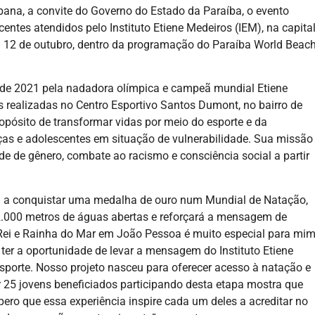
aibana, a convite do Governo do Estado da Paraíba, o evento
entes atendidos pelo Instituto Etiene Medeiros (IEM), na capita
a 12 de outubro, dentro da programação do Paraíba World Beac
o de 2021 pela nadadora olímpica e campeã mundial Etiene
s realizadas no Centro Esportivo Santos Dumont, no bairro de
pósito de transformar vidas por meio do esporte e da
ças e adolescentes em situação de vulnerabilidade. Sua missão
de de gênero, combate ao racismo e consciência social a partir
ira a conquistar uma medalha de ouro num Mundial de Natação,
2.000 metros de águas abertas e reforçará a mensagem de
o Rei e Rainha do Mar em João Pessoa é muito especial para mim
ter a oportunidade de levar a mensagem do Instituto Etiene
sporte. Nosso projeto nasceu para oferecer acesso à natação e
er 25 jovens beneficiados participando desta etapa mostra que
ero que essa experiência inspire cada um deles a acreditar no