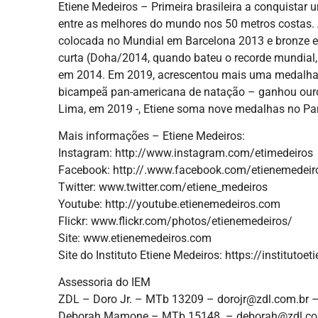
Etiene Medeiros – Primeira brasileira a conquista
entre as melhores do mundo nos 50 metros costas. 
colocada no Mundial em Barcelona 2013 e bronze
curta (Doha/2014, quando bateu o recorde mundial,
em 2014. Em 2019, acrescentou mais uma medalha e
bicampeã pan-americana de natação – ganhou ouro 
Lima, em 2019 -, Etiene soma nove medalhas no Pan
Mais informações – Etiene Medeiros:
Instagram: http://www.instagram.com/etimedeiros
Facebook: http://.www.facebook.com/etienemedeiro
Twitter: www.twitter.com/etiene_medeiros
Youtube: http://youtube.etienemedeiros.com
Flickr: www.flickr.com/photos/etienemedeiros/
Site: www.etienemedeiros.com
Site do Instituto Etiene Medeiros: https://institutoe
Assessoria do IEM
ZDL – Doro Jr. – MTb 13209 – dorojr@zdl.com.br 
Deborah Mamone – MTb 15148 – deborah@zdl.co