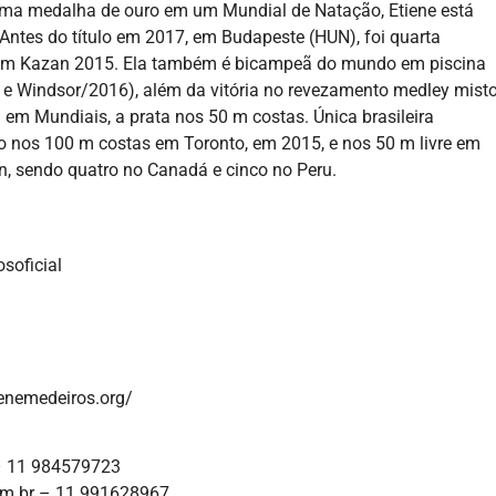
r uma medalha de ouro em um Mundial de Natação, Etiene está
Antes do título em 2017, em Budapeste (HUN), foi quarta
 em Kazan 2015. Ela também é bicampeã do mundo em piscina
 e Windsor/2016), além da vitória no revezamento medley mist
m Mundiais, a prata nos 50 m costas. Única brasileira
nos 100 m costas em Toronto, em 2015, e nos 50 m livre em
, sendo quatro no Canadá e cinco no Peru.
soficial
tienemedeiros.org/
– 11 984579723
m.br – 11 991628967