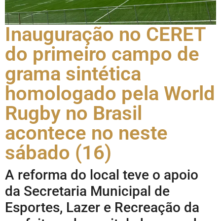
Inauguração no CERET
do primeiro campo de
grama sintética
homologado pela World
Rugby no Brasil
acontece no neste
sábado (16)
A reforma do local teve o apoio
da Secretaria Municipal de
Esportes, Lazer e Recreação da