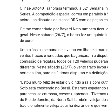
O Inaê Soto40 Tranbrasa terminou a 52ª Semana Int
Series. A competição especial correu em paralelo à
acirrou as disputas da classe ORC com os pegas ent
O time comandado por Bayard Neto também ficou c
geral. Neste sábado (26/7), o barco fez um quinto 
de ouro.
Uma clássica semana de inverno em Ilhabela marcou
ventos fracos e rondados que bagunçaram a disputa
comissão de regatas, todos os 120 veleiros puderam 
diferente. Neste sábado (26/7), o vento fraco levo
norte da ilha, para as últimas disputas e a definiç
“Estou muito feliz de estar dividindo a raia com ou
Soto está crescendo no Brasil. Estamos esperando 
parabéns, se entrosou, cresceu, aprendeu. Tivemos 
do Rio de Janeiro, da North Sail também velejando 
tradicionalmente veleja aqui há dez anos, e que v