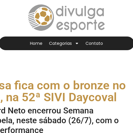
Home
Categorias
Contato
sa fica com o bronze no
, na 52ª SIVI Daycoval
rd Neto encerrou Semana
bela, neste sábado (26/7), com o
Performance