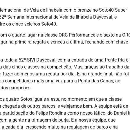
ernacional de Vela de Ilhabela com o bronze no Soto40 Super
 52ª Semana Internacional de Vela de Ilhabela Daycoval, e
re os cinco veleiros Soto40.
om o quarto lugar na classe ORC Performance e o sexto na OR
lugar na primeira regata e venceu a última, fechando com chave
 toda a 52ª SIVI Daycoval, com a entrada de uma frente fria e
 das cinco classes na competição. Mas, graças ao trabalho da
fazer ao menos uma regata por dia. E, na grande final, não foi
u os competidores mais uma vez para a Ponta das Canas, ao
ão dos campeões.
tros quatro Sotos iguais a este, no momento em que a classe
a chegada de outros barcos, e velejamos bem. A equipe está de
a participação do Felipe Rondina como nosso tático, do Daniel l
com a gente na trimagem de burja. E a nossa equipe, que
em a cada dia crescendo muito na regulagem do barco e na