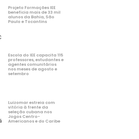
Projeto Formações IEE
beneficia mais de 33 mil
alunos da Bahia, São
Paulo e Tocantins
C
Escola do IEE capacita 115
professores, estudantes e
agentes comunitários
nos meses de agosto e
setembro
Luizomar estreia com
vitória à frente da
seleção cubana nos
Jogos Centro-
á
Americanos e do Caribe