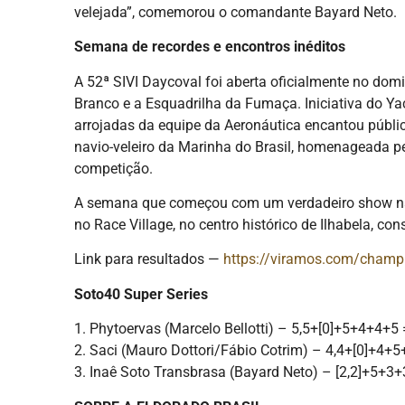
velejada”, comemorou o comandante Bayard Neto.
Semana de recordes e encontros inéditos
A 52ª SIVI Daycoval foi aberta oficialmente no dom
Branco e a Esquadrilha da Fumaça. Iniciativa do Yac
arrojadas da equipe da Aeronáutica encantou público
navio-veleiro da Marinha do Brasil, homenageada pel
competição.
A semana que começou com um verdadeiro show na
no Race Village, no centro histórico de Ilhabela, 
Link para resultados —
https://viramos.com/cham
Soto40 Super Series
1. Phytoervas (Marcelo Bellotti) – 5,5+[0]+5+4+4+5 
2. Saci (Mauro Dottori/Fábio Cotrim) – 4,4+[0]+4+5
3. Inaê Soto Transbrasa (Bayard Neto) – [2,2]+5+3