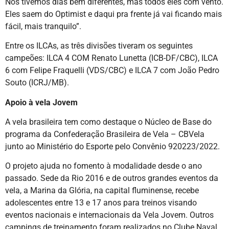
Nós tivemos dias bem diferentes, mas todos eles com vento.
Eles saem do Optimist e daqui pra frente já vai ficando mais
fácil, mais tranquilo”.
Entre os ILCAs, as três divisões tiveram os seguintes
campeões: ILCA 4 COM Renato Lunetta (ICB-DF/CBC), ILCA
6 com Felipe Fraquelli (VDS/CBC) e ILCA 7 com João Pedro
Souto (ICRJ/MB).
Apoio à vela Jovem
A vela brasileira tem como destaque o Núcleo de Base do
programa da Confederação Brasileira de Vela – CBVela
junto ao Ministério do Esporte pelo Convênio 920223/2022.
O projeto ajuda no fomento à modalidade desde o ano
passado. Sede da Rio 2016 e de outros grandes eventos da
vela, a Marina da Glória, na capital fluminense, recebe
adolescentes entre 13 e 17 anos para treinos visando
eventos nacionais e internacionais da Vela Jovem. Outros
campings de treinamento foram realizados no Clube Naval