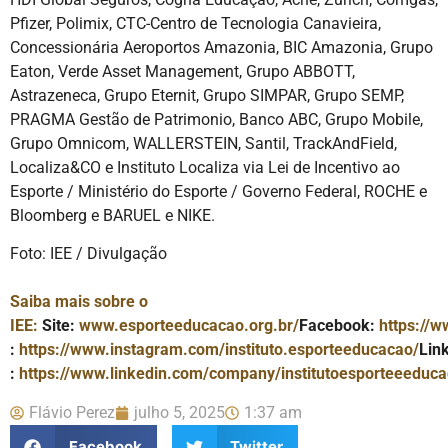
Pfizer, Polimix, CTC-Centro de Tecnologia Canavieira,
Concessionária Aeroportos Amazonia, BIC Amazonia, Grupo
Eaton, Verde Asset Management, Grupo ABBOTT,
Astrazeneca, Grupo Eternit, Grupo SIMPAR, Grupo SEMP,
PRAGMA Gestão de Patrimonio, Banco ABC, Grupo Mobile,
Grupo Omnicom, WALLERSTEIN, Santil, TrackAndField,
Localiza&CO e Instituto Localiza via Lei de Incentivo ao
Esporte / Ministério do Esporte / Governo Federal, ROCHE e
Bloomberg e BARUEL e NIKE.
Foto: IEE / Divulgação
Saiba mais sobre o
IEE:
Site:
www.esporteeducacao.org.br/
Facebook:
https://
:
https://www.instagram.com/instituto.esporteeducacao/
Lin
:
https://www.linkedin.com/
company/institutoesporteeeduca
Flávio Perez
julho 5, 2025
1:37 am
Facebook
Twitter