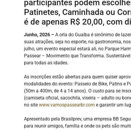
participantes podem escolher
Patinetes, Caminhada ou Corr
é de apenas R$ 20,00, com di
Junho, 2026 –
A orla do Guaíba é sinônimo de lazer
suas atrações, seja no esporte, na gastronomia, nos 
julho, um evento especial estará ali, no Parque Harm
Passear – Movimento que Transforma. Sustentável e 
para todas as idades.
As inscrições estão abertas para quem quiser apr
modalidades do evento: Passeio de Bike, Patins e 
(50m a 400m, de 4 a 14 anos). O custo para se insc
(camiseta oficial, sacochila, viseira – adulto ou bo
no site
www.vamospassearbr.com
e garantir um lug
Apresentado pela Brasilprev, uma empresa BB Segur
para reunir amigos, família e onde os pets são mui