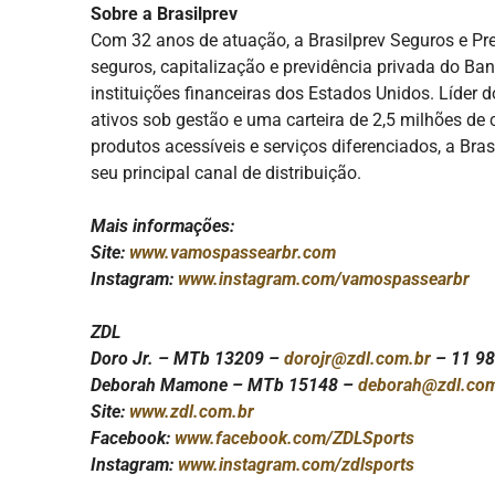
Sobre a Brasilprev
Com 32 anos de atuação, a Brasilprev Seguros e Pr
seguros, capitalização e previdência privada do Banc
instituições financeiras dos Estados Unidos. Líder
ativos sob gestão e uma carteira de 2,5 milhões de 
produtos acessíveis e serviços diferenciados, a Br
seu principal canal de distribuição.
Mais informações:
Site:
www.vamospassearbr.com
Instagram:
www.instagram.com/vamospassearbr
ZDL
Doro Jr. – MTb 13209 –
dorojr@zdl.com.br
– 11 9
Deborah Mamone – MTb 15148 –
deborah@zdl.co
Site:
www.zdl.com.br
Facebook:
www.facebook.com/ZDLSports
Instagram:
www.instagram.com/zdlsports