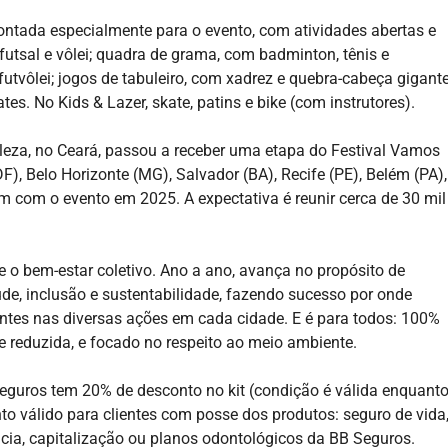
ontada especialmente para o evento, com atividades abertas e
futsal e vôlei; quadra de grama, com badminton, tênis e
futvôlei; jogos de tabuleiro, com xadrez e quebra-cabeça gigante
es. No Kids & Lazer, skate, patins e bike (com instrutores).
aleza, no Ceará, passou a receber uma etapa do Festival Vamos
F), Belo Horizonte (MG), Salvador (BA), Recife (PE), Belém (PA),
am com o evento em 2025. A expectativa é reunir cerca de 30 mil
 e o bem-estar coletivo. Ano a ano, avança no propósito de
de, inclusão e sustentabilidade, fazendo sucesso por onde
tes nas diversas ações em cada cidade. E é para todos: 100%
e reduzida, e focado no respeito ao meio ambiente.
eguros tem 20% de desconto no kit (condição é válida enquant
o válido para clientes com posse dos produtos: seguro de vida
ncia, capitalização ou planos odontológicos da BB Seguros.