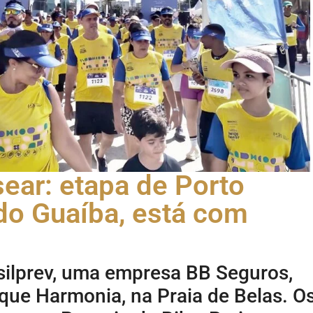
ear: etapa de Porto
 do Guaíba, está com
silprev, uma empresa BB Seguros,
rque Harmonia, na Praia de Belas. O