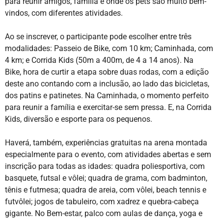
para reunir amigos, família e onde os pets são muito bem-
vindos, com diferentes atividades.
Ao se inscrever, o participante pode escolher entre três
modalidades: Passeio de Bike, com 10 km; Caminhada, com
4 km; e Corrida Kids (50m a 400m, de 4 a 14 anos). Na
Bike, hora de curtir a etapa sobre duas rodas, com a edição
deste ano contando com a inclusão, ao lado das bicicletas,
dos patins e patinetes. Na Caminhada, o momento perfeito
para reunir a família e exercitar-se sem pressa. E, na Corrida
Kids, diversão e esporte para os pequenos.
Haverá, também, experiências gratuitas na arena montada
especialmente para o evento, com atividades abertas e sem
inscrição para todas as idades: quadra poliesportiva, com
basquete, futsal e vôlei; quadra de grama, com badminton,
tênis e futmesa; quadra de areia, com vôlei, beach tennis e
futvôlei; jogos de tabuleiro, com xadrez e quebra-cabeça
gigante. No Bem-estar, palco com aulas de dança, yoga e