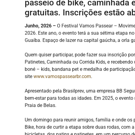
passeio de bike, caminhada e
gratuitas. Inscrições estão a
Junho, 2026 –
O Festival Vamos Passear – Movimen
2026. Este ano, o evento terá a sua sétima etapa no
Guaíba. Espaço de lazer na capital gaúcha, a orla
Quem quiser participar, pode fazer sua inscrição po
Patinetes, Caminhada ou Corrida Kids, e recebendo u
boné – kids, bandana pet e medalha de participação)
site
www.vamospassearbr.com
.
Apresentado pela Brasilprev, uma empresa BB Seguros
bem-estar para todas as idades. Em 2025, o evento
Praia de Belas.
Um domingo para reunir amigos, família e onde os 
Bike, hora de curtir a etapa sobre duas rodas, com
bicicletas, dos patins e patinetes, em um percurso