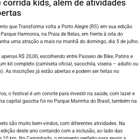
 corrida kids, além de atividades
bertas
to que Transforma volta a Porto Alegre (RS) em sua edição
 Parque Harmonia, na Praia de Belas, em frente à orla do
 ganha uma atração a mais na manhã do domingo, dia 5 de julho.
r apenas R$ 20,00, escolhendo entre Passeio de Bike, Patins e
m kit completo (camiseta oficial, sacochila, viseira – adulto ou
. As inscrições já estão abertas e podem ser feitas no
, o festival é um convite para investir na saúde, com lazer e
 na capital gaúcha foi no Parque Marinha do Brasil, também na
pets são muito bem-vindos, com diferentes atividades. Na
 a edição deste ano contando com a inclusão, ao lado das
 de 10 km. Na Caminhada, o momento perfeito para reunir a