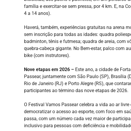
família e exercitar-se sem pressa, por 4 km. E, na 
4 a 14 anos).
Haverá, também, experiências gratuitas na arena m
sem inscrição para todas as idades: quadra poliespo
badminton, tênis e futmesa; quadra de areia, com vôl
quebra-cabeça gigante. No Bem-estar, palco com aula
bike (com instrutores).
Nove etapas em 2026 –
Este ano, a cidade de Fort
Passear, juntamente com São Paulo (SP), Brasília (D
Rio de Janeiro (RJ) e Porto Alegre (RS), que contar
participantes ao término das nove etapas de 2026.
O Festival Vamos Passear celebra a vida ao ar livre
democratizar o acesso ao esporte, com foco em saú
passa, com um número cada vez maior de participan
inclusivo para pessoas com deficiência e mobilidad