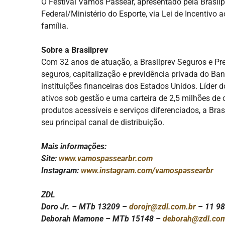
O Festival Vamos Passear, apresentado pela Brasil
Federal/Ministério do Esporte, via Lei de Incentivo 
família.
Sobre a Brasilprev
Com 32 anos de atuação, a Brasilprev Seguros e Pr
seguros, capitalização e previdência privada do Banc
instituições financeiras dos Estados Unidos. Líder
ativos sob gestão e uma carteira de 2,5 milhões de 
produtos acessíveis e serviços diferenciados, a Br
seu principal canal de distribuição.
Mais informações:
Site:
www.vamospassearbr.com
Instagram:
www.instagram.com/vamospassearbr
ZDL
Doro Jr. – MTb 13209 –
dorojr@zdl.com.br
– 11 9
Deborah Mamone – MTb 15148 –
deborah@zdl.co