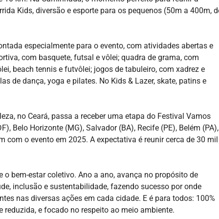
Corrida Kids, diversão e esporte para os pequenos (50m a 400m, d
ontada especialmente para o evento, com atividades abertas e
rtiva, com basquete, futsal e vôlei; quadra de grama, com
ei, beach tennis e futvôlei; jogos de tabuleiro, com xadrez e
s de dança, yoga e pilates. No Kids & Lazer, skate, patins e
aleza, no Ceará, passa a receber uma etapa do Festival Vamos
F), Belo Horizonte (MG), Salvador (BA), Recife (PE), Belém (PA),
am com o evento em 2025. A expectativa é reunir cerca de 30 mil
 e o bem-estar coletivo. Ano a ano, avança no propósito de
de, inclusão e sustentabilidade, fazendo sucesso por onde
tes nas diversas ações em cada cidade. E é para todos: 100%
e reduzida, e focado no respeito ao meio ambiente.