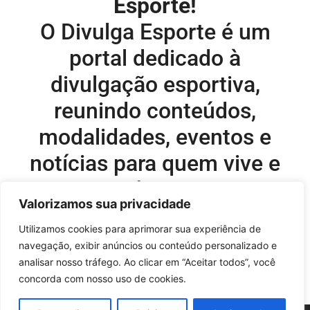
Esporte!
O Divulga Esporte é um
portal dedicado à
divulgação esportiva,
reunindo conteúdos,
modalidades, eventos e
notícias para quem vive e
acompanha o esporte.
Valorizamos sua privacidade
Editor-chefe e comercial do site:
Utilizamos cookies para aprimorar sua experiência de
navegação, exibir anúncios ou conteúdo personalizado e
Flavio Perez –
flavio@onboardsports.net
analisar nosso tráfego. Ao clicar em “Aceitar todos”, você
+55 11 99949-8035
concorda com nosso uso de cookies.