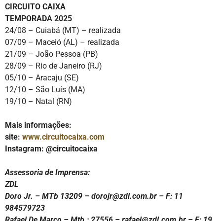
CIRCUITO CAIXA
TEMPORADA 2025
24/08 – Cuiabá (MT) – realizada
07/09 – Maceió (AL) – realizada
21/09 – João Pessoa (PB)
28/09 – Rio de Janeiro (RJ)
05/10 – Aracaju (SE)
12/10 – São Luís (MA)
19/10 – Natal (RN)
Mais informações:
site:
www.circuitocaixa.com
Instagram: @circuitocaixa
Assessoria de Imprensa:
ZDL
Doro Jr. – MTb 13209 – dorojr@zdl.com.br – F: 11
984579723
Rafael De Marco – Mtb.: 27556 – rafael@zdl.com.br – F: 19