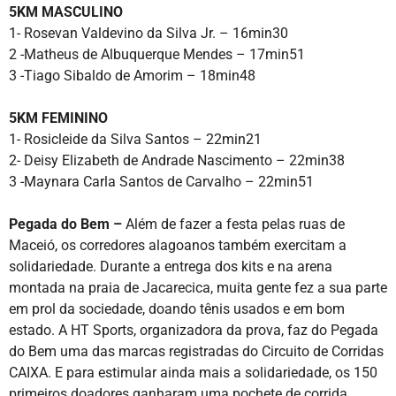
5KM MASCULINO
1- Rosevan Valdevino da Silva Jr. – 16min30
2 -Matheus de Albuquerque Mendes – 17min51
3 -Tiago Sibaldo de Amorim – 18min48
5KM FEMININO
1- Rosicleide da Silva Santos – 22min21
2- Deisy Elizabeth de Andrade Nascimento – 22min38
3 -Maynara Carla Santos de Carvalho – 22min51
Pegada do Bem –
Além de fazer a festa pelas ruas de
Maceió, os corredores alagoanos também exercitam a
solidariedade. Durante a entrega dos kits e na arena
montada na praia de Jacarecica, muita gente fez a sua parte
em prol da sociedade, doando tênis usados e em bom
estado. A HT Sports, organizadora da prova, faz do Pegada
do Bem uma das marcas registradas do Circuito de Corridas
CAIXA. E para estimular ainda mais a solidariedade, os 150
primeiros doadores ganharam uma pochete de corrida