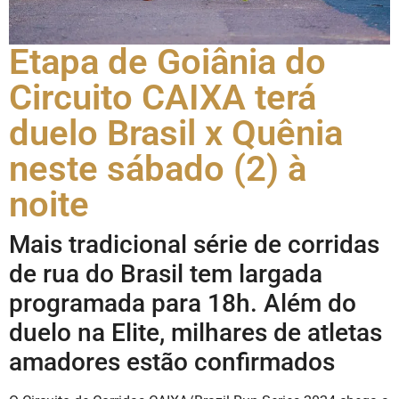
Etapa de Goiânia do
Circuito CAIXA terá
duelo Brasil x Quênia
neste sábado (2) à
noite
Mais tradicional série de corridas
de rua do Brasil tem largada
programada para 18h. Além do
duelo na Elite, milhares de atletas
amadores estão confirmados