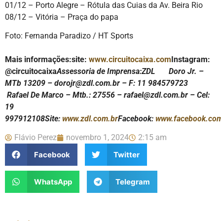
01/12 – Porto Alegre – Rótula das Cuias da Av. Beira Rio
08/12 – Vitória – Praça do papa
Foto: Fernanda Paradizo / HT Sports
Mais informações:
site:
www.circuitocaixa.com
Instagram:
@circuitocaixa
Assessoria de Imprensa:
ZDL
Doro Jr. –
MTb 13209 – dorojr@zdl.com.br – F: 11 984579723
Rafael De Marco – Mtb.: 27556 – rafael@zdl.com.br – Cel:
19
997912108
Site:
www.zdl.com.br
Facebook:
www.facebook.co
Flávio Perez
novembro 1, 2024
2:15 am
Facebook
Twitter
WhatsApp
Telegram