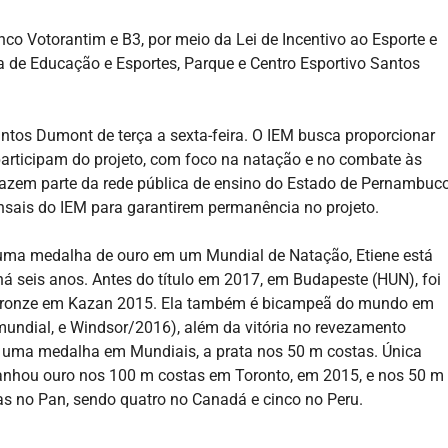
co Votorantim e B3, por meio da Lei de Incentivo ao Esporte e
a de Educação e Esportes, Parque e Centro Esportivo Santos
antos Dumont de terça a sexta-feira. O IEM busca proporcionar
participam do projeto, com foco na natação e no combate às
 fazem parte da rede pública de ensino do Estado de Pernambuc
nsais do IEM para garantirem permanência no projeto.
r uma medalha de ouro em um Mundial de Natação, Etiene está
á seis anos. Antes do título em 2017, em Budapeste (HUN), foi
 bronze em Kazan 2015. Ela também é bicampeã do mundo em
mundial, e Windsor/2016), além da vitória no revezamento
 uma medalha em Mundiais, a prata nos 50 m costas. Única
anhou ouro nos 100 m costas em Toronto, em 2015, e nos 50 m
as no Pan, sendo quatro no Canadá e cinco no Peru.