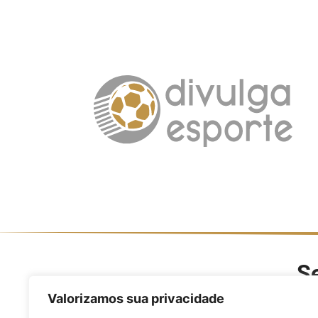
Se
O Divulga Esporte é um po
Valorizamos sua privacidade