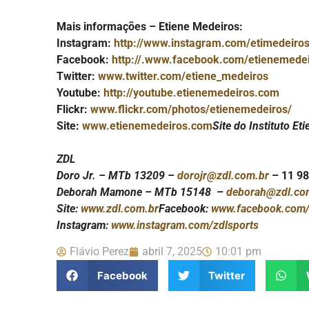
Mais informações – Etiene Medeiros:
Instagram:
http://www.instagram.com/etimedeiro
Facebook:
http://.www.facebook.com/etienemedeir
Twitter:
www.twitter.com/etiene_medeiros
Youtube:
http://youtube.etienemedeiros.com
Flickr:
www.flickr.com/photos/etienemedeiros/
Site:
www.etienemedeiros.com
Site do Instituto Et
ZDL
Doro Jr. – MTb 13209 –
dorojr@zdl.com.br
– 11 9
Deborah Mamone – MTb 15148 –
deborah@zdl.co
Site:
www.zdl.com.br
Facebook:
www.facebook.com/
Instagram:
www.instagram.com/zdlsports
Flávio Perez
abril 7, 2025
10:01 pm
Facebook
Twitter