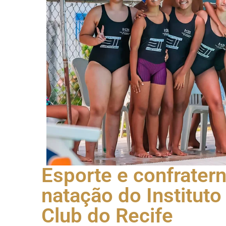
Esporte e confratern
natação do Instituto
Club do Recife