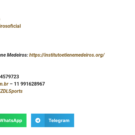
s
osoficial
iene Medeiros:
https://institutoetienemedeiros.org/
84579723
m.br
– 11 991628967
ZDLSports
WhatsApp
Telegram