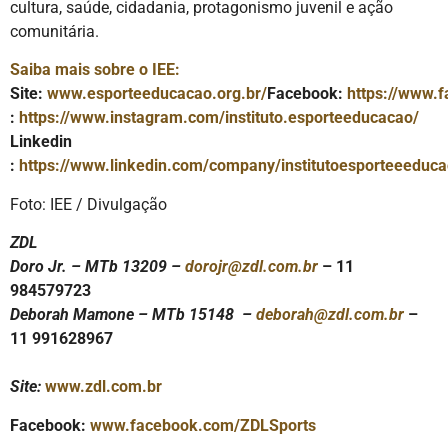
cultura, saúde, cidadania, protagonismo juvenil e ação
comunitária.
Saiba mais sobre o IEE:
Site:
www.esporteeducacao.org.br/
Facebook:
https://www.
:
https://www.instagram.com/instituto.esporteeducacao/
Linkedin
:
https://www.linkedin.com/company/institutoesporteeeduca
Foto: IEE / Divulgação
ZDL
Doro Jr. – MTb 13209 –
dorojr@zdl.com.br
– 11
984579723
Deborah Mamone – MTb 15148 –
deborah@zdl.com.br
–
11 991628967
Site:
www.zdl.com.br
Facebook:
www.facebook.com/ZDLSports