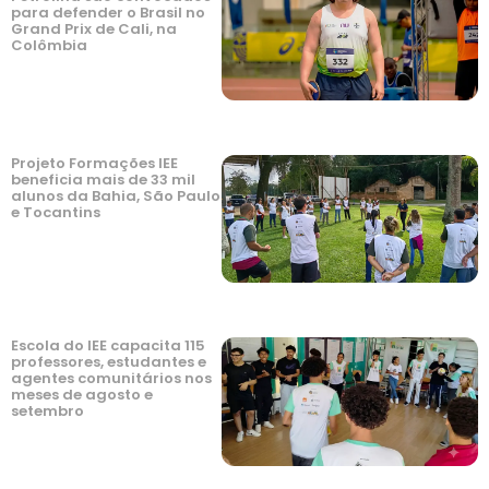
para defender o Brasil no
Grand Prix de Cali, na
Colômbia
Projeto Formações IEE
beneficia mais de 33 mil
alunos da Bahia, São Paulo
e Tocantins
Escola do IEE capacita 115
professores, estudantes e
agentes comunitários nos
meses de agosto e
setembro