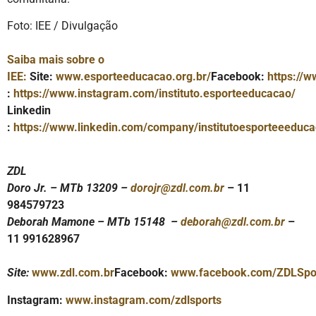
Foto: IEE / Divulgação
Saiba mais sobre o
IEE:
Site:
www.esporteeducacao.org.br/
Facebook:
https://
:
https://www.instagram.com/instituto.esporteeducacao/
Linkedin
:
https://www.linkedin.com/company/institutoesporteeeduca
ZDL
Doro Jr. – MTb 13209 –
dorojr@zdl.com.br
– 11
984579723
Deborah Mamone – MTb 15148 –
deborah@zdl.com.br
–
11 991628967
Site:
www.zdl.com.br
Facebook:
www.facebook.com/ZDLSpo
Instagram:
www.instagram.com/zdlsports