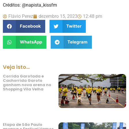
Créditos: @napista_kissfm
Flávio Perez
dezembro 15, 2023
12:48 pm
Facebook
Twitter
WhatsApp
Telegram
Veja isto...
Corrida Garotada e
Cachorrida Garoto
ganham nova arena no
Shopping Vila Velha
Etapa de São Paulo
encerra o Festival Vamos