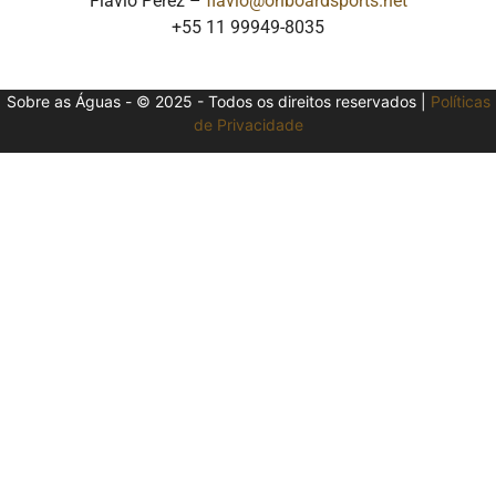
Flavio Perez –
flavio@onboardsports.net
+55 11 99949-8035
Sobre as Águas - © 2025 - Todos os direitos reservados |
Políticas
de Privacidade