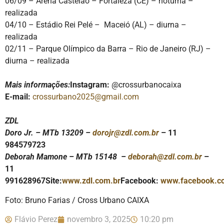
06/09 – Arena Castelão – Fortaleza (CE) – noturna –
realizada
04/10 – Estádio Rei Pelé – Maceió (AL) – diurna –
realizada
02/11 – Parque Olímpico da Barra – Rio de Janeiro (RJ) –
diurna – realizada
Mais informações:
Instagram:
@crossurbanocaixa
E-mail:
crossurbano2025@gmail.com
ZDL
Doro Jr. – MTb 13209 –
dorojr@zdl.com.br
– 11
984579723
Deborah Mamone – MTb 15148 –
deborah@zdl.com.br
–
11
991628967
Site:
www.zdl.com.br
Facebook:
www.facebook.c
Foto: Bruno Farias / Cross Urbano CAIXA
Flávio Perez
novembro 3, 2025
10:20 pm