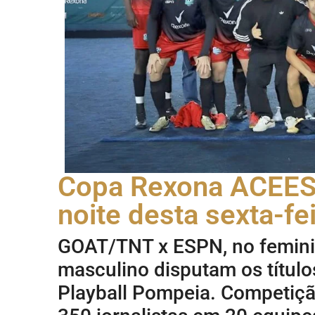
Copa Rexona ACEESP 
noite desta sexta-fe
GOAT/TNT x ESPN, no feminin
masculino disputam os títul
Playball Pompeia. Competiçã