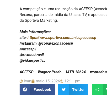
A competição é uma realização da ACEESP (Associaç
Rexona, parceria de mídia da Ulisses TV, e apoios de
da Sportiva Marketing.
Mais informações:
site:
https://www.sportiva.com.br/copaaceesp
Instagram: @coparexonaaceesp
@aceesp1
@rexonabrasil
@vidaesportiva
ACEESP – Wagner Prado – MTB 18624 – woprado
Ivan
maio 15, 2026
12:11 pm
Facebook
Twitter