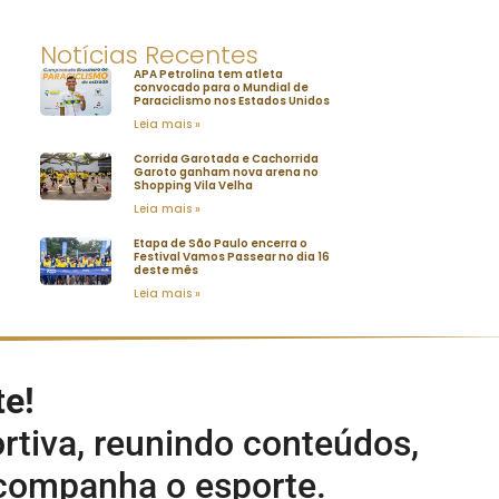
Notícias Recentes
APA Petrolina tem atleta
convocado para o Mundial de
Paraciclismo nos Estados Unidos
Leia mais »
Corrida Garotada e Cachorrida
Garoto ganham nova arena no
Shopping Vila Velha
Leia mais »
Etapa de São Paulo encerra o
Festival Vamos Passear no dia 16
deste mês
Leia mais »
te!
rtiva, reunindo conteúdos,
acompanha o esporte.