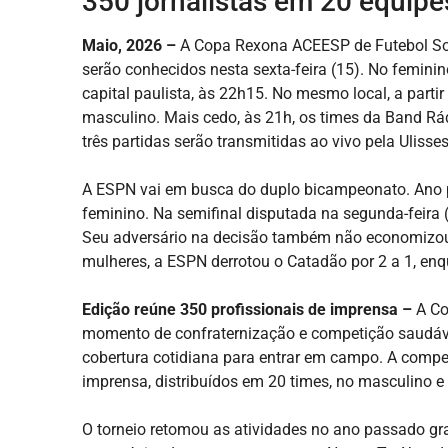
350 jornalistas em 20 equipe
Maio, 2026 –
A Copa Rexona ACEESP de Futebol So
serão conhecidos nesta sexta-feira (15). No femini
capital paulista, às 22h15. No mesmo local, a parti
masculino. Mais cedo, às 21h, os times da Band Rád
três partidas serão transmitidas ao vivo pela Uliss
A ESPN vai em busca do duplo bicampeonato. Ano
feminino. Na semifinal disputada na segunda-feira 
Seu adversário na decisão também não economizou g
mulheres, a ESPN derrotou o Catadão por 2 a 1, en
Edição reúne 350 profissionais de imprensa –
A Co
momento de confraternização e competição saudável
cobertura cotidiana para entrar em campo. A compe
imprensa, distribuídos em 20 times, no masculino e
O torneio retomou as atividades no ano passado g