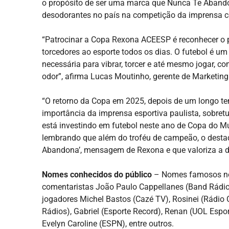
o propósito de ser uma marca que Nunca Te Abandon
desodorantes no país na competição da imprensa cel
“Patrocinar a Copa Rexona ACEESP é reconhecer o p
torcedores ao esporte todos os dias. O futebol é um 
necessária para vibrar, torcer e até mesmo jogar,
odor”, afirma Lucas Moutinho, gerente de Marketin
“O retorno da Copa em 2025, depois de um longo te
importância da imprensa esportiva paulista, sobre
está investindo em futebol neste ano de Copa do M
lembrando que além do troféu de campeão, o destaq
Abandona’, mensagem de Rexona e que valoriza a
Nomes conhecidos do público
– Nomes famosos no 
comentaristas João Paulo Cappellanes (Band Rádios),
jogadores Michel Bastos (Cazé TV), Rosinei (Rádio 
Rádios), Gabriel (Esporte Record), Renan (UOL Espo
Evelyn Caroline (ESPN), entre outros.