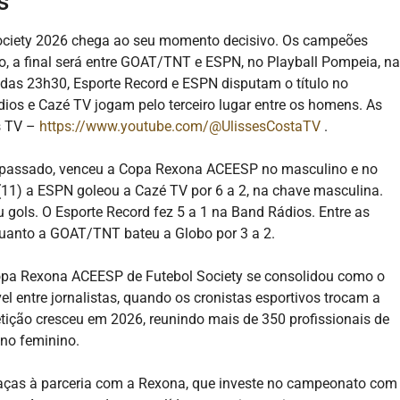
s
ciety 2026 chega ao seu momento decisivo. Os campeões
no, a final será entre GOAT/TNT e ESPN, no Playball Pompeia, na
r das 23h30, Esporte Record e ESPN disputam o título no
ios e Cazé TV jogam pelo terceiro lugar entre os homens. As
es TV –
https://www.youtube.com/@UlissesCostaTV
.
 passado, venceu a Copa Rexona ACEESP no masculino e no
(11) a ESPN goleou a Cazé TV por 6 a 2, na chave masculina.
ols. O Esporte Record fez 5 a 1 na Band Rádios. Entre as
quanto a GOAT/TNT bateu a Globo por 3 a 2.
pa Rexona ACEESP de Futebol Society se consolidou como o
 entre jornalistas, quando os cronistas esportivos trocam a
tição cresceu em 2026, reunindo mais de 350 profissionais de
 no feminino.
raças à parceria com a Rexona, que investe no campeonato com