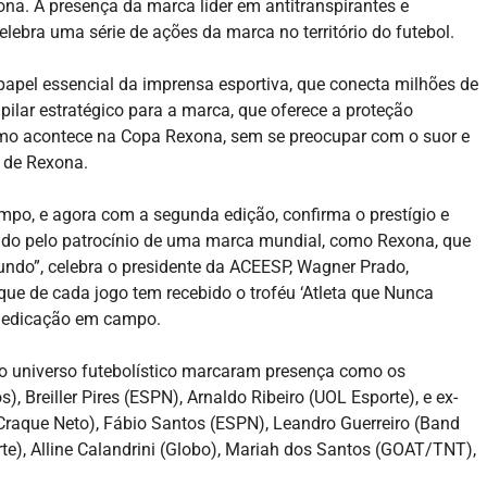
a. A presença da marca líder em antitranspirantes e
ebra uma série de ações da marca no território do futebol.
apel essencial da imprensa esportiva, que conecta milhões de
pilar estratégico para a marca, que oferece a proteção
 como acontece na Copa Rexona, sem se preocupar com o suor e
g de Rexona.
mpo, e agora com a segunda edição, confirma o prestígio e
tudo pelo patrocínio de uma marca mundial, como Rexona, que
undo”, celebra o presidente da ACEESP, Wagner Prado,
ue de cada jogo tem recebido o troféu ‘Atleta que Nunca
 dedicação em campo.
universo futebolístico marcaram presença como os
 Breiller Pires (ESPN), Arnaldo Ribeiro (UOL Esporte), e ex-
Craque Neto), Fábio Santos (ESPN), Leandro Guerreiro (Band
rte), Alline Calandrini (Globo), Mariah dos Santos (GOAT/TNT),