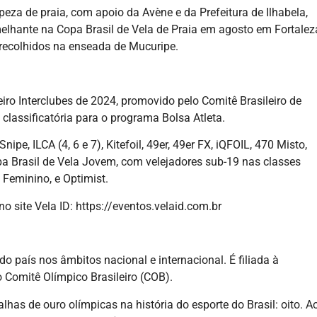
eza de praia, com apoio da Avène e da Prefeitura de Ilhabela,
lhante na Copa Brasil de Vela de Praia em agosto em Fortalez
recolhidos na enseada de Mucuripe.
iro Interclubes de 2024, promovido pelo Comitê Brasileiro de
 classificatória para o programa Bolsa Atleta.
ipe, ILCA (4, 6 e 7), Kitefoil, 49er, 49er FX, iQFOIL, 470 Misto,
pa Brasil de Vela Jovem, com velejadores sub-19 nas classes
 Feminino, e Optimist.
o site Vela ID: https://eventos.velaid.com.br
 do país nos âmbitos nacional e internacional. É filiada à
o Comitê Olímpico Brasileiro (COB).
as de ouro olímpicas na história do esporte do Brasil: oito. A