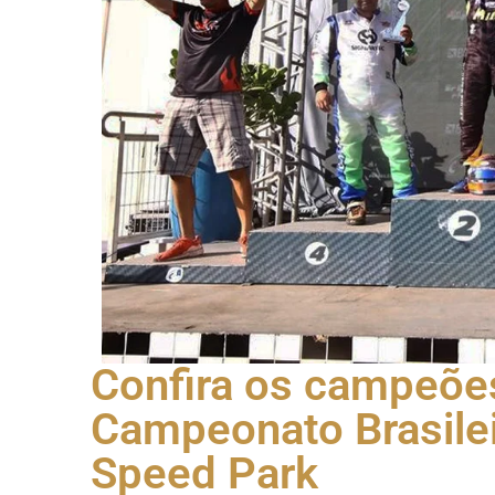
Confira os campeões
Campeonato Brasilei
Speed Park