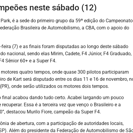
mpeões neste sábado (12)
d Park, é a sede do primeiro grupo da 59ª edição do Campeonato
federação Brasileira de Automobilismo, a CBA, com o apoio do
feira (7) e as finais foram disputadas ao longo deste sábado
 do nacional, sendo elas Mirim, Cadete, F4 Júnior, F4 Graduado,
F4 Sênior 60+ e a Super F4.
m motores quatro tempos, onde quase 300 pilotos participaram
o de Kart será disputado entre os dias 11 e 16 de novembro, n
(PR), onde serão utilizados os motores dois tempos.
final acabou dando tudo certo. Acabei largando um pouco
ecuperar. Essa é a terceira vez que venço o Brasileiro e a
0”, destacou Murilo Fiore, campeão da Super F4.
mônia de abertura, com a participação de autoridades locais,
(SP). Além do presidente da Federação de Automobilismo de Sã