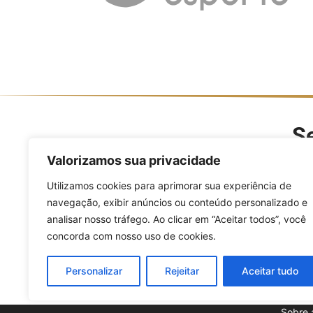
Se
O Divulga Esporte é um po
Valorizamos sua privacidade
modalidades, evento
Utilizamos cookies para aprimorar sua experiência de
navegação, exibir anúncios ou conteúdo personalizado e
analisar nosso tráfego. Ao clicar em “Aceitar todos”, você
concorda com nosso uso de cookies.
Personalizar
Rejeitar
Aceitar tudo
Sobre 