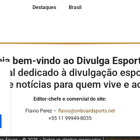
Destaques
Brasil
ja bem-vindo ao Divulga Espor
rtal dedicado à divulgação espo
s e notícias para quem vive e 
Editor-chefe e comercial do site:
Flavio Perez –
flavio@onboardsports.net
+55 11 99949-8035
as Águas - © 2025 - Todos os direitos reservados |
Políticas de Pri