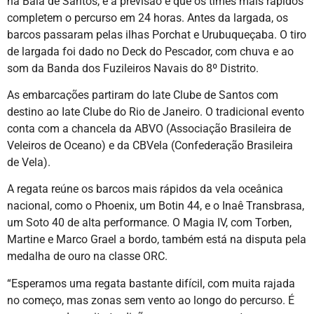
na Baía de Santos, e a previsão é que os times mais rápidos
completem o percurso em 24 horas. Antes da largada, os
barcos passaram pelas ilhas Porchat e Urubuqueçaba. O tiro
de largada foi dado no Deck do Pescador, com chuva e ao
som da Banda dos Fuzileiros Navais do 8º Distrito.
As embarcações partiram do Iate Clube de Santos com
destino ao Iate Clube do Rio de Janeiro. O tradicional evento
conta com a chancela da ABVO (Associação Brasileira de
Veleiros de Oceano) e da CBVela (Confederação Brasileira
de Vela).
A regata reúne os barcos mais rápidos da vela oceânica
nacional, como o Phoenix, um Botin 44, e o Inaê Transbrasa,
um Soto 40 de alta performance. O Magia IV, com Torben,
Martine e Marco Grael a bordo, também está na disputa pela
medalha de ouro na classe ORC.
“Esperamos uma regata bastante difícil, com muita rajada
no começo, mas zonas sem vento ao longo do percurso. É